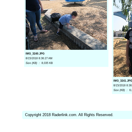
IMG_3240.JPG
8/15/2018 8:36:27 AM
Size (KB) :
8,035 KB
IMG_3241.JP
8/15/2018 8:3
Size (KB) :
6
Copyright 2018 Raderlink.com. All Rights Reserved.