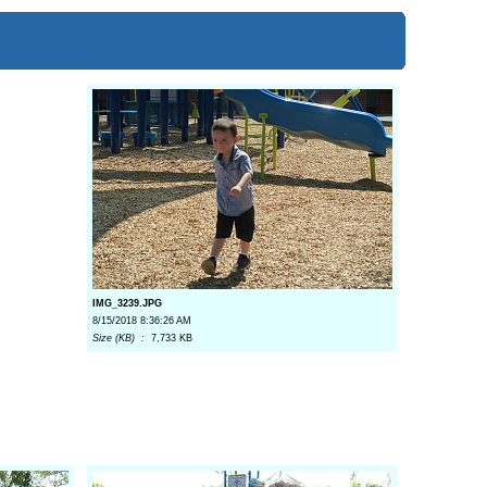
IMG_3239.JPG
8/15/2018 8:36:26 AM
Size (KB) :
7,733 KB