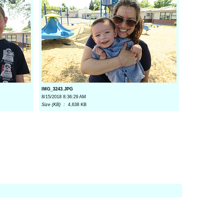
IMG_3243.JPG
8/15/2018 8:36:29 AM
Size (KB) :
4,638 KB