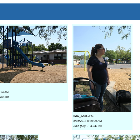
G
6:24 AM
,766 KB
IMG_3238.JPG
8/15/2018 8:36:26 AM
Size (KB) :
4,047 KB