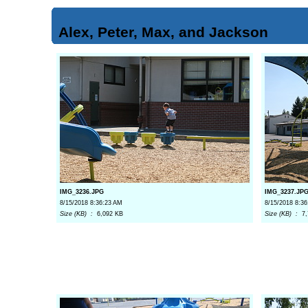
Alex, Peter, Max, and Jackson
IMG_3236.JPG
IMG_3237.JP
8/15/2018 8:36:23 AM
8/15/2018 8:3
Size (KB) :
6,092 KB
Size (KB) :
7