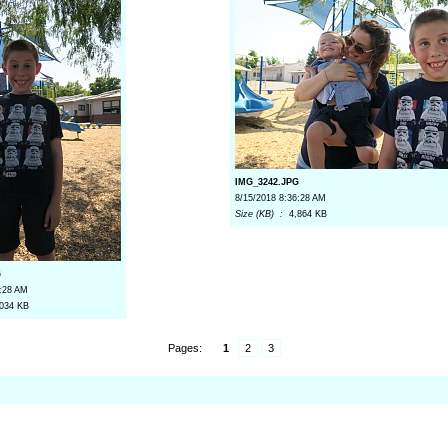
IMG_3242.JPG
8/15/2018 8:36:28 AM
Size (KB) :
4,864 KB
G
6:28 AM
,034 KB
Pages:
1
2
3